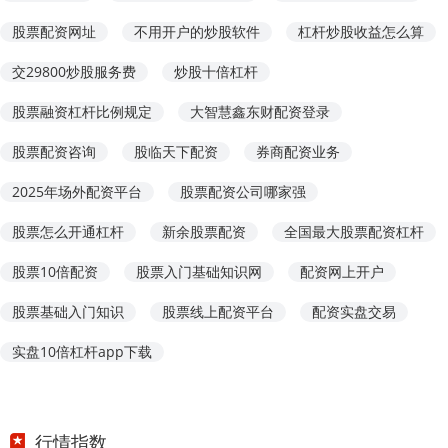
股票配资网址
不用开户的炒股软件
杠杆炒股收益怎么算
交29800炒股服务费
炒股十倍杠杆
股票融资杠杆比例规定
大智慧鑫东财配资登录
股票配资咨询
股临天下配资
券商配资业务
2025年场外配资平台
股票配资公司哪家强
股票怎么开通杠杆
新余股票配资
全国最大股票配资杠杆
股票10倍配资
股票入门基础知识网
配资网上开户
股票基础入门知识
股票线上配资平台
配资实盘交易
实盘10倍杠杆app下载
行情指数