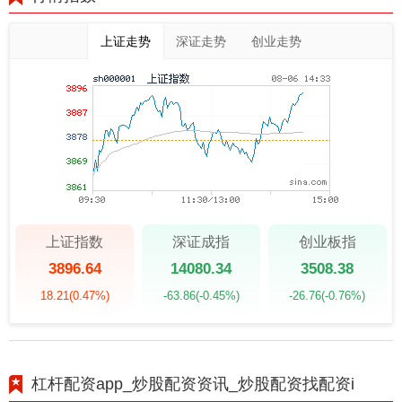
上证走势
深证走势
创业走势
上证指数
深证成指
创业板指
3896.64
14080.34
3508.38
18.21
(0.47%)
-63.86
(-0.45%)
-26.76
(-0.76%)
杠杆配资app_炒股配资资讯_炒股配资找配资i