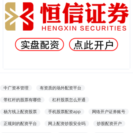
中广资本管理
有资质的场外配资平台
带杠杆的股票有哪些
杠杆股票怎么开通
杨方线上配资股票
手机股票配资app
网络开户证券账号
正规则的配资平台
网上配资炒股安全吗
炒股配资开户