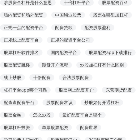
炒股资金杠杆是什么意思
十倍杠杆平台
股票配资百科
场内配资和场外配资
中国铝业股票
股票在哪里加杠杆
正规一点的配资平台
配资贷款
配资股票盈利
正规线上配资平台
正规的配资平台公司
股票杠杆软件排名
国内配资平台
股票配资app下载排行
股票配资跳楼
期货开户流程
炒股加杠杆有什么区别
线上炒股
十倍配资
合法股票配资
杠杆平台app哪个可靠
股票网上配资开户
东营期货配资
配查查配资平台
股票配资常识
炒股如何开通杠杆
股票金融
怎么炒股
最好配资平台是哪个
股票杠杆投资
单票股票配资
配资世界
学习股票入门知识
股票配资门户
360配资网安全吗