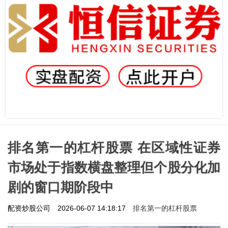
排名第一的杠杆股票 在区域性证券
市场处于指数横盘整理但个股分化加
剧的窗口期阶段中
排名第一的杠杆股票
配资炒股公司
2026-06-07 14:18:17