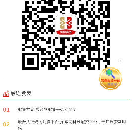
最近发表
01
配资世界 股迈网配资是否安全？
最合法正规的配资平台 探索高科技配资平台，开启投资新时
02
代