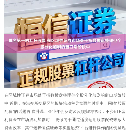
在区域性证券市场处于指数横盘整理但个股分化加剧的窗口期阶段
中 近期，在港交所交易区的板块轮动主导盘面的时期中，围绕“股票
配资”的话题再 度升温。企业年会及访谈反馈归纳得出，不少ETF套
利资金在市场波动加剧时， 更倾向于通过适度运用股票配资来放大
资金效率，其中选择恒信证券等实盘配资平 台进行操作的比例呈现