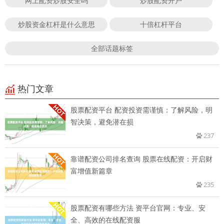
网上配资炒股安全吗
炒股配资开户
炒股资金杠杆是什么意思
十倍杠杆平台
全部话题标签
热门文章
股票配资平台 配资投资需谨慎：了解风险，明
智决策，避免潜在损
237
靠谱配资公司排名查询 股票在线配资：开启财
富增值新篇章
235
股票配资有哪些方法 资平台官网：专业、安
全、高效的在线配资服