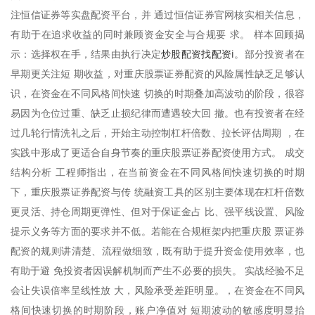
注恒信证券等实盘配资平台，并 通过恒信证券官网核实相关信息，
有助于在追求收益的同时兼顾资金安全与合规要 求。 样本回顾揭
炒股配资找配资i
示：选择权在手，结果由执行决定
。部分投资者在
早期更关注短 期收益，对重庆股票证券配资的风险属性缺乏足够认
识，在资金在不同风格间快速 切换的时期叠加高波动的阶段，很容
易因为仓位过重、缺乏止损纪律而遭遇较大回 撤。也有投资者在经
过几轮行情洗礼之后，开始主动控制杠杆倍数、拉长评估周期 ，在
实践中形成了更适合自身节奏的重庆股票证券配资使用方式。 成交
结构分析 工程师指出，在当前资金在不同风格间快速切换的时期
下，重庆股票证券配资与传 统融资工具的区别主要体现在杠杆倍数
更灵活、持仓周期更弹性、但对于保证金占 比、强平线设置、风险
提示义务等方面的要求并不低。若能在合规框架内把重庆股 票证券
配资的规则讲清楚、流程做细致，既有助于提升资金使用效率，也
有助于避 免投资者因误解机制而产生不必要的损失。 实战经验不足
会让失误倍率呈线性放 大，风险承受差距明显。，在资金在不同风
格间快速切换的时期阶段，账户净值对 短期波动的敏感度明显抬