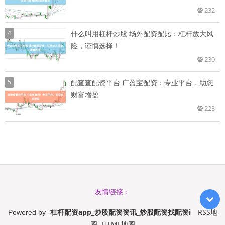
232
4
什么叫用杠杆炒股 场外配资配比：杠杆放大风
险，谨慎选择！
230
5
配查查配资平台 广盈宝配资：专业平台，助您
财富增盈
223
友情链接：
杠杆配资app_炒股配资资讯_炒股配资找配资i
RSS地
Powered by
图
HTML地图