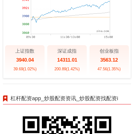
上证指数
深证成指
创业板指
3940.04
14311.01
3563.12
39.69
(1.02%)
200.89
(1.42%)
47.56
(1.35%)
杠杆配资app_炒股配资资讯_炒股配资找配资i