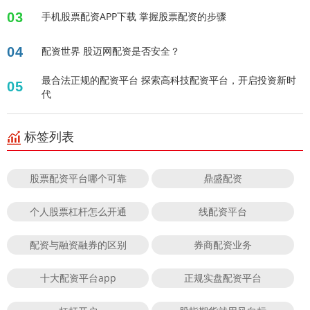
03
手机股票配资APP下载 掌握股票配资的步骤
04
配资世界 股迈网配资是否安全？
最合法正规的配资平台 探索高科技配资平台，开启投资新时
05
代
标签列表
股票配资平台哪个可靠
鼎盛配资
个人股票杠杆怎么开通
线配资平台
配资与融资融券的区别
券商配资业务
十大配资平台app
正规实盘配资平台