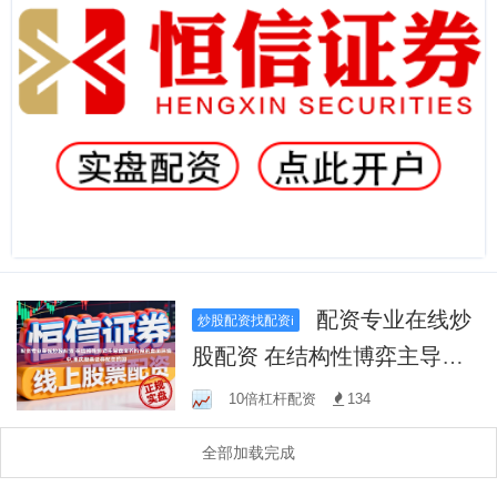
配资专业在线炒
炒股配资找配资i
股配资 在结构性博弈主导盘
面的阶段的盘面环境中,重庆
10倍杠杆配资
134
股票证券配资的因
全部加载完成