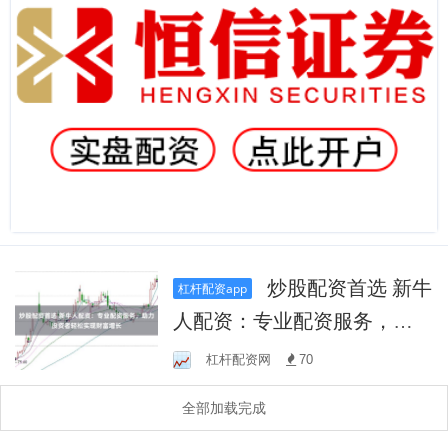
炒股配资首选 新牛
杠杆配资app
人配资：专业配资服务，助
力投资者轻松实现财富增长
杠杆配资网
70
全部加载完成