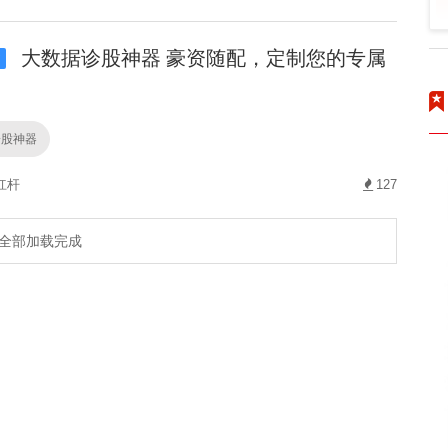
大数据诊股神器 豪资随配，定制您的专属
i
。
诊股神器
杠杆
127
全部加载完成