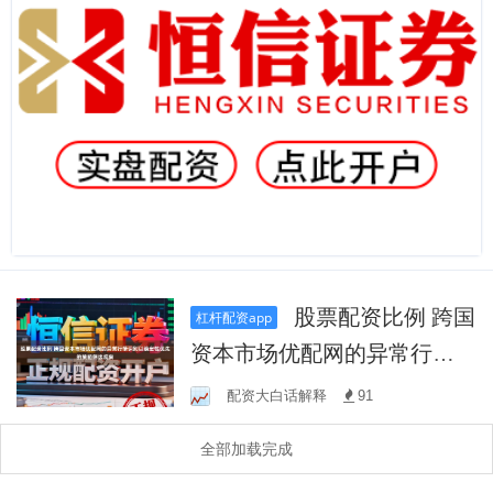
股票配资比例 跨国
杠杆配资app
资本市场优配网的异常行情
识别以确定性优先的策略筛
配资大白话解释
91
选观察
全部加载完成