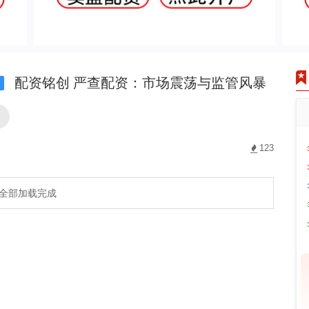
配资铭创 严查配资：市场震荡与监管风暴
i
创
123
全部加载完成