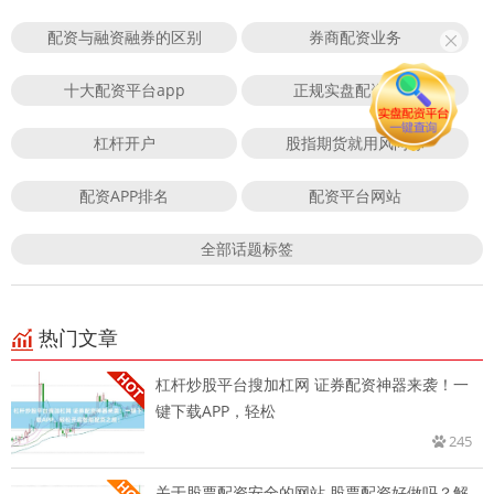
配资与融资融券的区别
券商配资业务
十大配资平台app
正规实盘配资平台
杠杆开户
股指期货就用风向标
配资APP排名
配资平台网站
全部话题标签
热门文章
杠杆炒股平台搜加杠网 证券配资神器来袭！一
键下载APP，轻松
245
关于股票配资安全的网站 股票配资好做吗？解