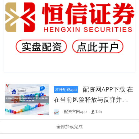
配资网APP下载 在
杠杆配资app
在当前风险释放与反弹并存
的整理期里阶段如何用好淘
配资官网app
135
配网做异常
全部加载完成