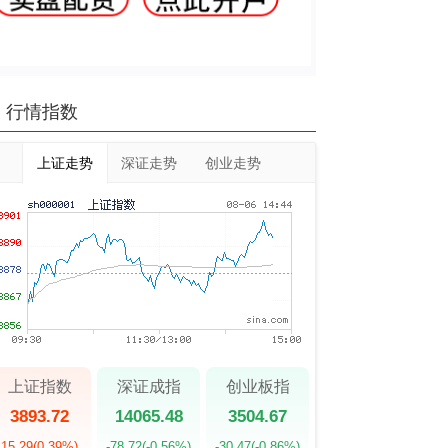
行情指数
上证走势
深证走势
创业走势
上证指数
深证成指
创业板指
3893.72
14065.48
3504.67
15.29
(0.39%)
-78.72
(-0.56%)
-30.47
(-0.86%)